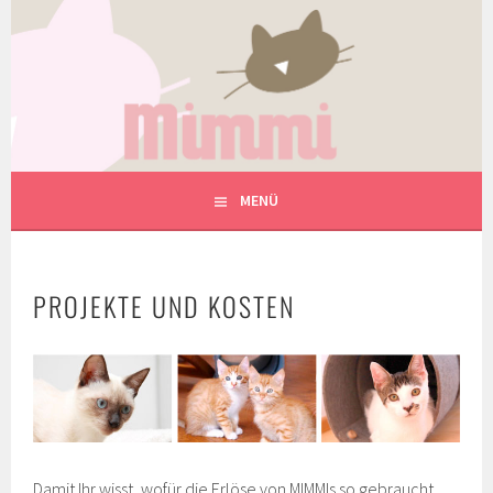
Springe
zum
Inhalt
MIMMIS TIERHILFE UND
TIERHEILPRAXIS
MENÜ
PROJEKTE UND KOSTEN
Damit Ihr wisst, wofür die Erlöse von MIMMIs so gebraucht