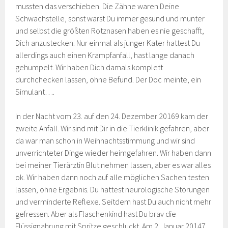
mussten das verschieben. Die Zähne waren Deine
Schwachstelle, sonst warst Du immer gesund und munter
und selbst die größten Rotznasen haben es nie geschafft,
Dich anzustecken. Nur einmal als junger Kater hattest Du
allerdings auch einen Krampfanfall, hast lange danach
gehumpelt. Wir haben Dich damals komplett
durchchecken lassen, ohne Befund. Der Doc meinte, ein
Simulant….
In der Nacht vom 23. auf den 24. Dezember 20169 kam der
zweite Anfall. Wir sind mit Dir in die Tierklinik gefahren, aber
da war man schon in Weihnachtsstimmung und wir sind
unverrichteter Dinge wieder heimgefahren. Wir haben dann
bei meiner Tierärztin Blut nehmen lassen, aber es war alles
ok. Wir haben dann noch auf alle möglichen Sachen testen
lassen, ohne Ergebnis. Du hattest neurologische Störungen
und verminderte Reflexe. Seitdem hast Du auch nicht mehr
gefressen. Aber als Flaschenkind hast Du brav die
Flüssignahrung mit Spritze geschluckt. Am 2. Januar 20147