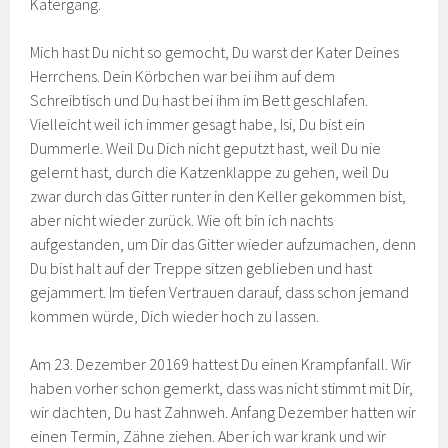
Katergang.
Mich hast Du nicht so gemocht, Du warst der Kater Deines
Herrchens. Dein Körbchen war bei ihm auf dem
Schreibtisch und Du hast bei ihm im Bett geschlafen.
Vielleicht weil ich immer gesagt habe, Isi, Du bist ein
Dummerle. Weil Du Dich nicht geputzt hast, weil Du nie
gelernt hast, durch die Katzenklappe zu gehen, weil Du
zwar durch das Gitter runter in den Keller gekommen bist,
aber nicht wieder zurück. Wie oft bin ich nachts
aufgestanden, um Dir das Gitter wieder aufzumachen, denn
Du bist halt auf der Treppe sitzen geblieben und hast
gejammert. Im tiefen Vertrauen darauf, dass schon jemand
kommen würde, Dich wieder hoch zu lassen.
Am 23. Dezember 20169 hattest Du einen Krampfanfall. Wir
haben vorher schon gemerkt, dass was nicht stimmt mit Dir,
wir dachten, Du hast Zahnweh. Anfang Dezember hatten wir
einen Termin, Zähne ziehen. Aber ich war krank und wir