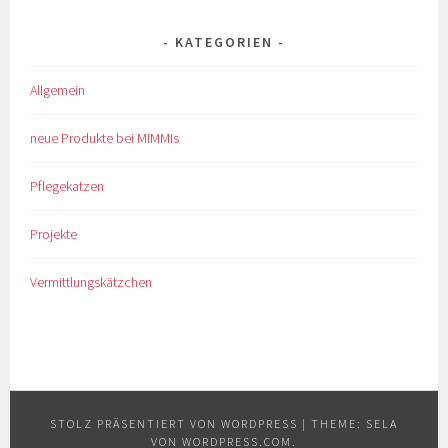
KATEGORIEN
Allgemein
neue Produkte bei MIMMIs
Pflegekatzen
Projekte
Vermittlungskätzchen
STOLZ PRÄSENTIERT VON WORDPRESS
|
THEME: SELA
VON
WORDPRESS.COM
.