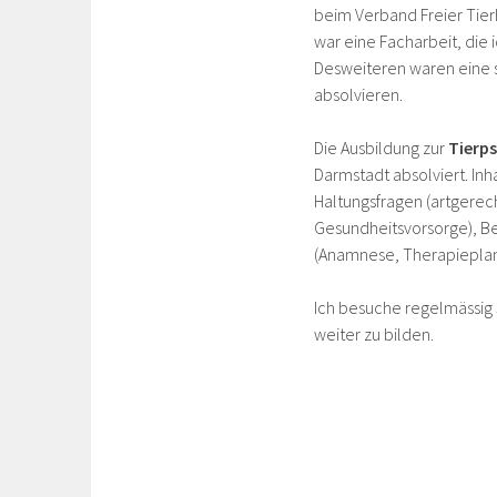
beim Verband Freier Tierh
war eine Facharbeit, di
Desweiteren waren eine s
absolvieren.
Die Ausbildung zur
Tierp
Darmstadt absolviert. In
Haltungsfragen (artgerec
Gesundheitsvorsorge), Be
(Anamnese, Therapieplan,
Ich besuche regelmässig
weiter zu bilden.