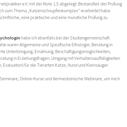
eilprakiker e.V. mit der Note 1,5 abgelegt. Bestandteil der Prüfung
e ich zum Thema „Katzenschnupfenkomplex“ erarbeitet habe.
chriftliche, eine praktische und eine mündliche Prüfung zu
sychologin
habe ich ebenfalls bei der Studiengemeinschaft
halte waren Allgemeine und Spezifische Ethologie, Beratung in
hte Unterbringung, Ernährung, Beschäftigungsmöglichkeiten,
ratung in Erziehungsfragen, Umgang mit Verhaltensauffälligkeiten
 Evaluation) für die Tierarten Katze, Hund und Kleinsäuger.
 Seminare, Online-Kurse und tiermedizinische Webinare, um mich